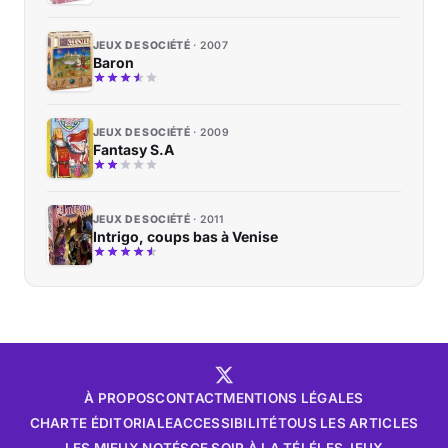
JEUX DE SOCIÉTÉ
2007
Baron
JEUX DE SOCIÉTÉ
2009
Fantasy S.A
JEUX DE SOCIÉTÉ
2011
Intrigo, coups bas à Venise
À PROPOS
CONTACT
MENTIONS LÉGALES
CHARTE ÉDITORIALE
ACCESSIBILITÉ
TOUS LES ARTICLES
LES MIEUX NOTÉS
CE SOIR À LA TÉLÉ
LES JEUX