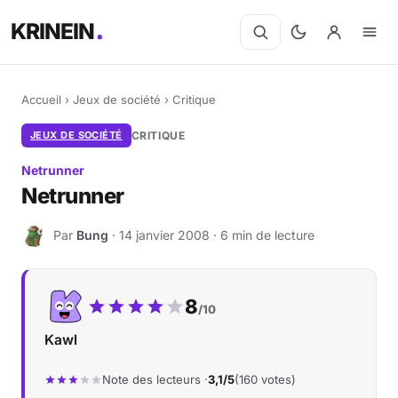
KRINEIN
Accueil
›
Jeux de société
›
Critique
JEUX DE SOCIÉTÉ
CRITIQUE
Netrunner
Netrunner
Par
Bung
· 14 janvier 2008 · 6 min de lecture
B
Notre note :
8
/10
Kawl
Note des lecteurs ·
3,1/5
(160 votes)