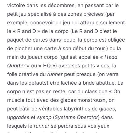
victoire dans les décombres, en passant par le
petit jeu spécialisé à des zones précises (par
exemple, concevoir un jeu qui attaque seulement
le « R and D » de la corpo (Le R and D c'est le
paquet de cartes dans lequel la corpo est obligée
de piocher une carte à son début du tour ) ou la
main du joueur corpo (qui est appellée «
Head
Quarter
» ou « HQ ») avec ses petits vices, la
folie créative du
runner
peut presque (on verra
dans les défauts) être lâchée à bride abattue. La
corpo n'est pas en reste, car du classique « On
muscle tout avec des glaces monstrous», on
peut bâtir de véritables labyrinthes de g
laces
,
u
pgrades
et s
ysop
(
Systems
Operator
) dans
lesquels le
runner
se perdra sous vos yeux