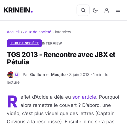
KRINEIN
Accueil
›
Jeux de société
›
Interview
Cinéma
JEUX DE SOCIÉTÉ
INTERVIEW
TGS 2013 - Rencontre avec JBX et
Séries
Pétulia
Manga
Par
Guillom
et
Meojifo
· 8 juin 2013 · 1 min de
G
M
lecture
BD
R
Livres
eflet d’Acide a déjà eu
son article
. Pourquoi
alors remettre le couvert ? D’abord, une
Jeux vidéo
vidéo, c’est plus visuel que des lettres (Captain
Obvious à la rescousse). Ensuite, il ne sera pas
Jeux de société