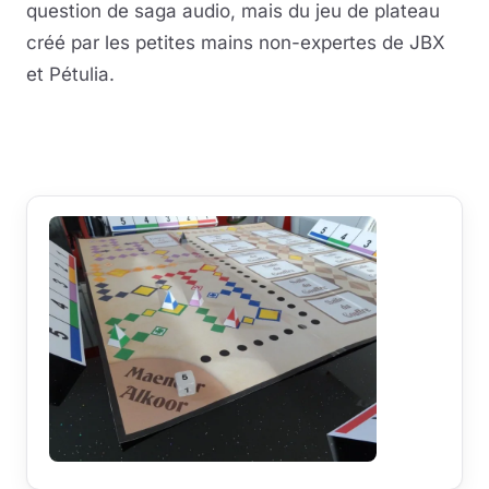
question de saga audio, mais du jeu de plateau
créé par les petites mains non-expertes de JBX
Musique
et Pétulia.
Sortir
Lire la vidéo
YouTube · le lecteur se charge au clic
Sciences & Tech
Forum