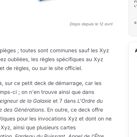
F
L
S
Dispo depuis le 12 avril
0 pièges ; toutes sont communes sauf les Xyz
iez oubliées, les règles spécifiques au Xyz
t de règles, ou sur le site officiel.
, sur ce petit deck de démarrage, car les
emps-ci ; on n'en trouve ainsi que dans
eigneur de la Galaxie
et 7 dans
L'Ordre du
e des Générations
. En outre, ce deck offre
iques pour les invocations Xyz et dont on ne
Xyz, ainsi que plusieurs cartes
tion, Fardeau du Puissant, Appel de l'Être