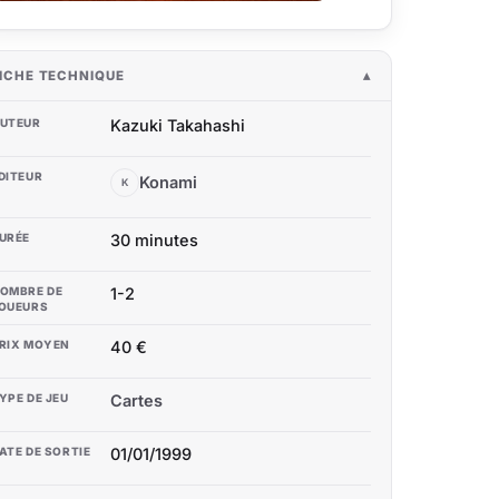
ICHE TECHNIQUE
UTEUR
Kazuki Takahashi
DITEUR
Konami
K
URÉE
30 minutes
OMBRE DE
1-2
OUEURS
RIX MOYEN
40 €
YPE DE JEU
Cartes
ATE DE SORTIE
01/01/1999