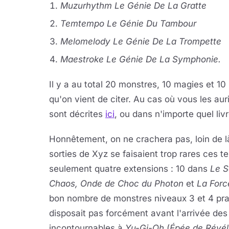
Muzurhythm Le Génie De La Gratte
Temtempo Le Génie Du Tambour
Melomelody Le Génie De La Trompette
Maestroke Le Génie De La Symphonie.
Il y a au total 20 monstres, 10 magies et 1
qu'on vient de citer. Au cas où vous les aur
sont décrites
ici
, ou dans n'importe quel livre
Honnêtement, on ne crachera pas, loin de là
sorties de Xyz se faisaient trop rares ces t
seulement quatre extensions : 10 dans
Le S
Chaos,
Onde de Choc du Photon
et
La Forc
bon nombre de monstres niveaux 3 et 4 prat
disposait pas forcément avant l'arrivée des 
incontournables à
Yu-Gi-Oh
(
Épée de Révéla