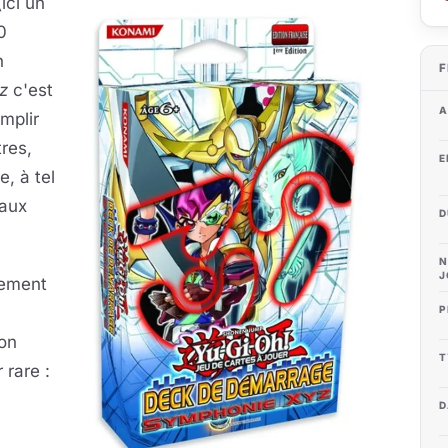
ici un
0
n
F
z
c'est
A
mplir
res,
E
e, à tel
 aux
D
N
J
lement
P
 on
T
 rare :
D