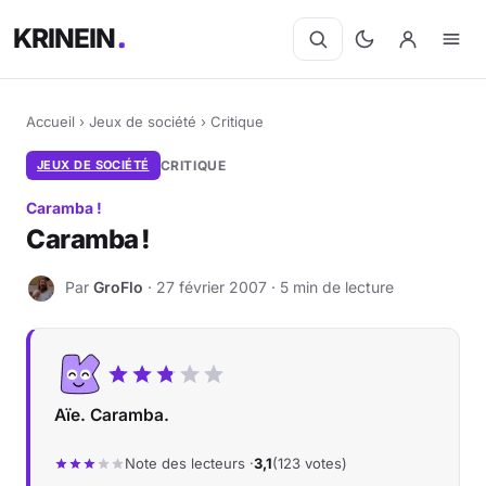
KRINEIN
Accueil
›
Jeux de société
›
Critique
JEUX DE SOCIÉTÉ
CRITIQUE
Caramba !
Caramba !
Par
GroFlo
· 27 février 2007 · 5 min de lecture
G
Aïe. Caramba.
Note des lecteurs ·
3,1
(123 votes)