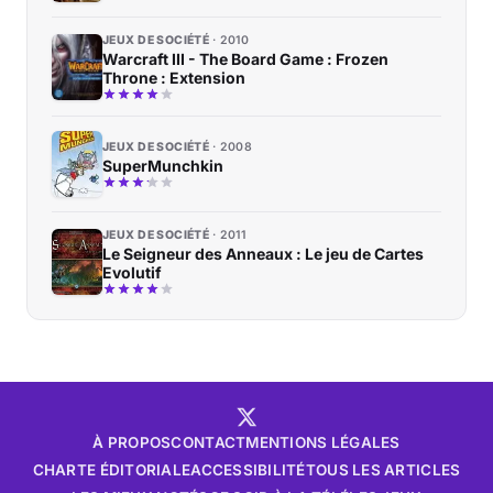
JEUX DE SOCIÉTÉ
2010
Warcraft III - The Board Game : Frozen
Throne : Extension
JEUX DE SOCIÉTÉ
2008
SuperMunchkin
JEUX DE SOCIÉTÉ
2011
Le Seigneur des Anneaux : Le jeu de Cartes
Evolutif
À PROPOS
CONTACT
MENTIONS LÉGALES
CHARTE ÉDITORIALE
ACCESSIBILITÉ
TOUS LES ARTICLES