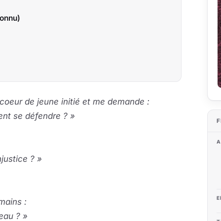
connu)
coeur de jeune initié et me demande :
ent se défendre ? »
F
A
njustice ? »
E
mains :
ceau ? »