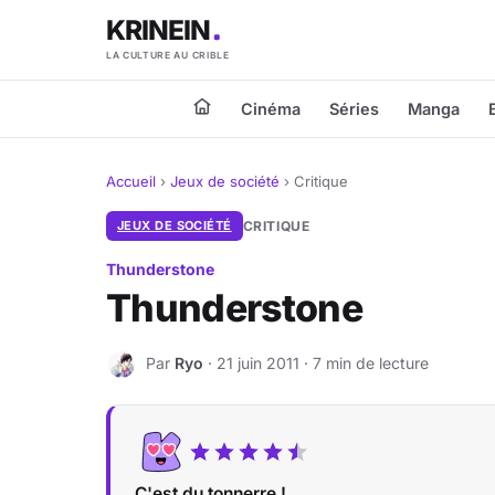
KRINEIN
LA CULTURE AU CRIBLE
Cinéma
Séries
Manga
Accueil
›
Jeux de société
›
Critique
JEUX DE SOCIÉTÉ
CRITIQUE
Thunderstone
Thunderstone
Par
Ryo
· 21 juin 2011 · 7 min de lecture
R
C'est du tonnerre !