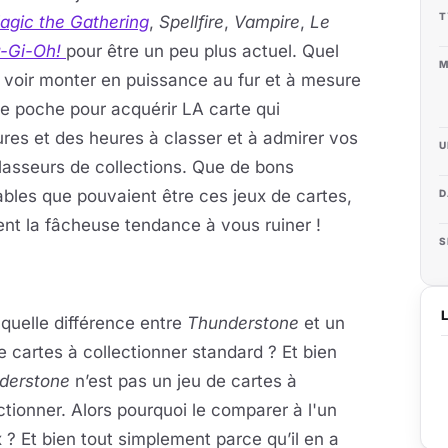
T
agic the Gathering
,
Spellfire
,
Vampire
,
Le
-Gi-Oh!
pour être un peu plus actuel. Quel
M
le voir monter en puissance au fur et à mesure
e poche pour acquérir LA carte qui
res et des heures à classer et à admirer vos
U
asseurs de collections. Que de bons
les que pouvaient être ces jeux de cartes,
D
ient la fâcheuse tendance à vous ruiner !
S
quelle différence entre
Thunderstone
et un
e cartes à collectionner standard ? Et bien
derstone
n’est pas un jeu de cartes à
ctionner. Alors pourquoi le comparer à l'un
 ? Et bien tout simplement parce qu’il en a