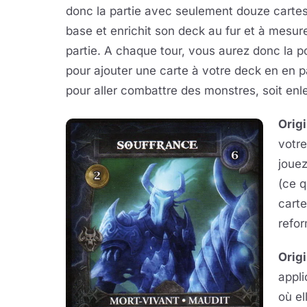
donc la partie avec seulement douze carte
base et enrichit son deck au fur et à mesure
partie. A chaque tour, vous aurez donc la po
pour ajouter une carte à votre deck en en pa
pour aller combattre des monstres, soit enl
Origi
votre
jouez
(ce q
carte
refor
Origi
appli
où el