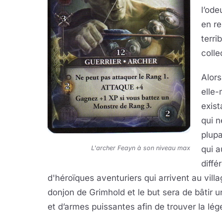
l’ode
en re
terri
colle
Alor
elle-
exist
qui n
plupa
L'archer Feayn à son niveau max
qui a
diffé
d'héroïques aventuriers qui arrivent au vil
donjon de Grimhold et le but sera de bâtir
et d’armes puissantes afin de trouver la lég