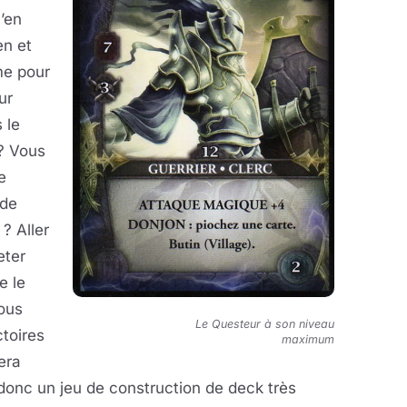
n’en
en et
me pour
ur
 le
 ? Vous
e
 de
 ? Aller
eter
e le
vous
Le Questeur à son niveau
toires
maximum
era
donc un jeu de construction de deck très