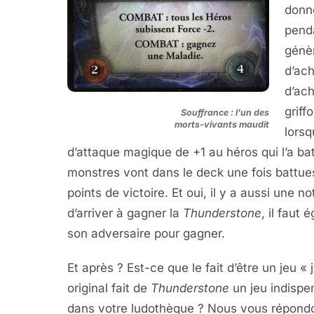
donn
pend
génèr
d’ach
d’ach
griff
Souffrance : l'un des
morts-vivants maudit
lorsq
d’attaque magique de +1 au héros qui l’a ba
monstres vont dans le deck une fois battue
points de victoire. Et oui, il y a aussi une no
d’arriver à gagner la
Thunderstone
, il faut
son adversaire pour gagner.
Et après ? Est-ce que le fait d’être un jeu « 
original fait de
Thunderstone
un jeu indispe
dans votre ludothèque ? Nous vous répond