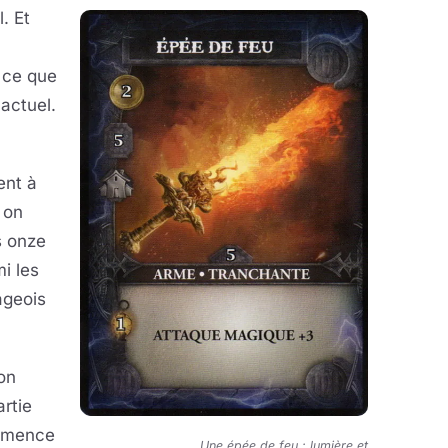
. Et
à ce que
 actuel.
ent à
 on
s onze
i les
lageois
on
rtie
ommence
Une épée de feu : lumière et