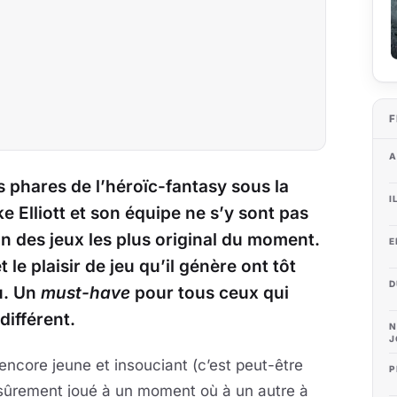
F
A
s phares de l’héroïc-fantasy sous la
I
e Elliott et son équipe ne s’y sont pas
n des jeux les plus original du moment.
E
le plaisir de jeu qu’il génère ont tôt
D
eu. Un
must-have
pour tous ceux qui
différent.
N
J
ncore jeune et insouciant (c’est peut-être
P
z sûrement joué à un moment où à un autre à