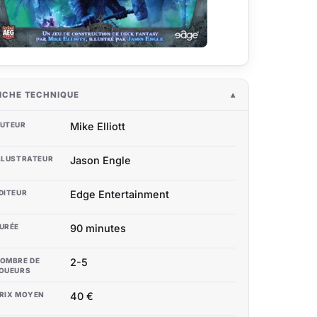
ICHE TECHNIQUE
UTEUR
Mike Elliott
LLUSTRATEUR
Jason Engle
DITEUR
Edge Entertainment
URÉE
90 minutes
OMBRE DE
2-5
OUEURS
RIX MOYEN
40 €