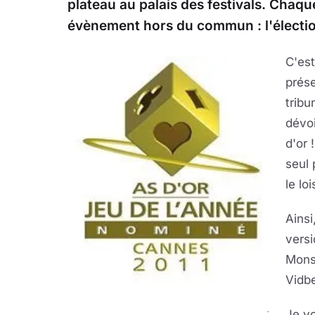
plateau au palais des festivals. Chaque
évènement hors du commun : l'élection
C'es
prése
tribu
dévoi
d'or 
seul 
le lo
Ainsi
versi
Mons
Vidbe
.
Je vo