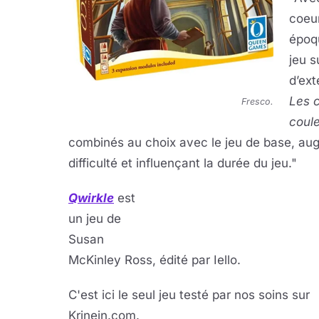
coeu
époqu
jeu 
d’ext
Les 
Fresco.
coul
combinés au choix avec le jeu de base, au
difficulté et influençant la durée du jeu."
Qwirkle
est
un jeu de
Susan
McKinley Ross, édité par Iello.
C'est ici le seul jeu testé par nos soins sur
Krinein.com.