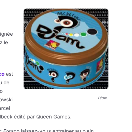
z
oignée
z le
co
est
u de
o
Djam.
owski
arcel
lbeck édité par Queen Games.
ec
Fresco
laissez-vous entraîner au plein