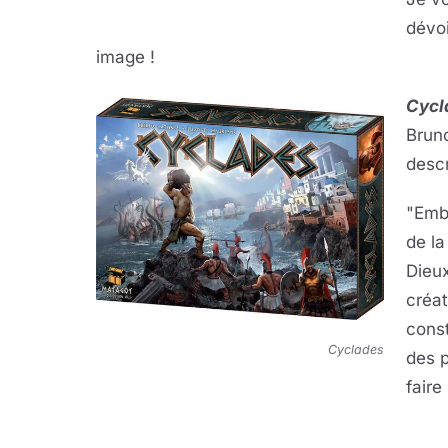
dévoi
image !
Cycl
Bruno
descr
"
Emb
de la
Dieux
créat
const
Cyclades
des p
faire