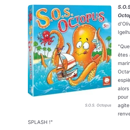
S.O.S
Octo
d'Oli
Igelh
"Quel
êtes
marin
Octa
espiè
alors
pour 
agite
S.O.S. Octopus
renve
SPLASH !"