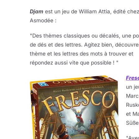
Djam
est un jeu de William Attia, édité che
Asmodée :
"
Des thèmes classiques ou décalés, une p
de dés et des lettres. Agitez bien, découvre
thème et les lettres des mots à trouver et
répondez aussi vite que possible ! "
Fres
un je
Marc
Rusk
et M
Süße
"Av