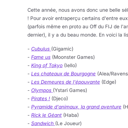
Cette année, nous avons donc une belle sé
! Pour avoir entraperçu certains d'entre eux
(parfois même en proto au Off du FIJ de l'a
dernier), il y a du beau monde. En voici la lis
-
Cubulus
(Gigamic)
-
Fame us
(Moonster Games)
-
King of Tokyo
(Iello)
-
Les chateaux de Bourgogne
(Alea/Ravens
-
Les Demeures de l'épouvante
(Edge)
-
Olympos
(Ystari Games)
-
Pirates !
(Djeco)
-
Pyramide d'animaux, la grand aventure
(H
-
Rick le Géant
(Haba)
-
Sandwich
(Le Joueur)