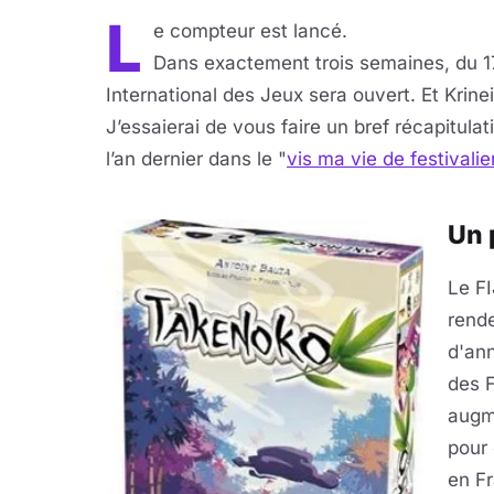
L
e compteur est lancé.
Dans exactement trois semaines, du 17 
International des Jeux sera ouvert. Et Krinei
J’essaierai de vous faire un bref récapitulat
l’an dernier dans le "
vis ma vie de festivalie
Un 
Le FI
rend
d'an
des F
augm
pour 
en Fr