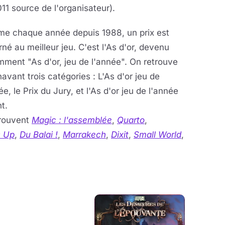
11 source de l'organisateur).
e chaque année depuis 1988, un prix est
né au meilleur jeu. C'est l'As d'or, devenu
ment "As d'or, jeu de l'année". On retrouve
avant trois catégories : L'As d'or jeu de
ée, le Prix du Jury, et l'As d'or jeu de l'année
t.
trouvent
Magic : l'assemblée
,
Quarto
,
s Up
,
Du Balai !
,
Marrakech
,
Dixit
,
Small World
,