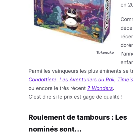
en 20
Comm
décer
récem
dorén
Takenoko
l'ann
enfan
Parmi les vainqueurs les plus éminents se 
Condottiere
,
Les Aventuriers du Rail
,
Time'
ou encore le très récent
7 Wonders
.
C'est dire si le prix est gage de qualité !
Roulement de tambours : Les
nominés sont...