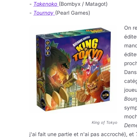
-
Takenoko
(Bombyx / Matagot)
-
Tournay
(Pearl Games)
On r
édite
manqu
édite
proch
Dans 
catég
joueu
Bour
sympa
moche
King of Tokyo
Deme
j'ai fait une partie et n'ai pas accroché), et