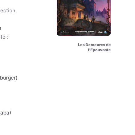
lection
n
te :
Les Demeures de
l'Epouvante
burger)
aba)