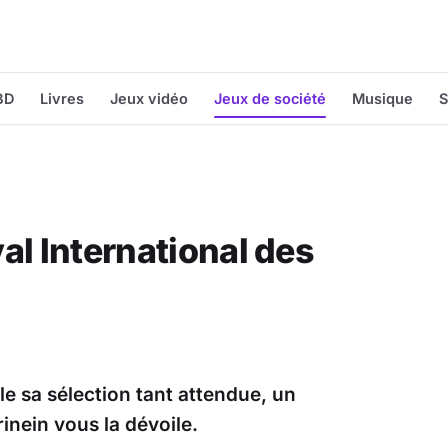
BD
Livres
Jeux vidéo
Jeux de société
Musique
S
al International des
e sa sélection tant attendue, un
inein vous la dévoile.