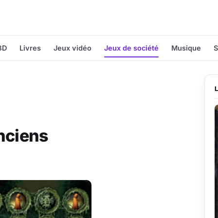
BD
Livres
Jeux vidéo
Jeux de société
Musique
S
nciens