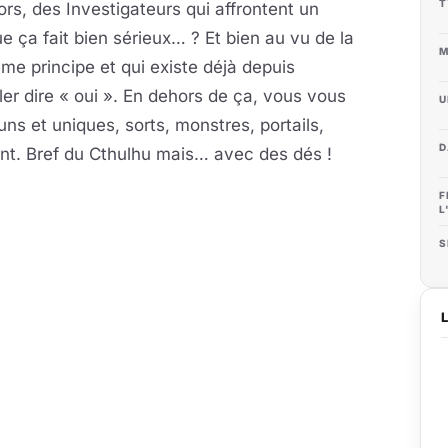
T
lors, des Investigateurs qui affrontent un
 ça fait bien sérieux… ? Et bien au vu de la
M
me principe et qui existe déjà depuis
er dire « oui ». En dehors de ça, vous vous
U
ns et uniques, sorts, monstres, portails,
D
nt. Bref du Cthulhu mais… avec des dés !
F
L
S