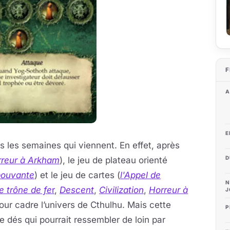
F
A
E
s les semaines qui viennent. En effet, après
D
reur à Arkham
), le jeu de plateau orienté
pouvante
) et le jeu de cartes (
l'Appel de
N
e trône de fe
r
,
Descent
,
Civilization
,
Horreur à
J
pour cadre l’univers de Cthulhu. Mais cette
P
de dés qui pourrait ressembler de loin par