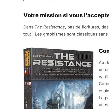
Votre mission si vous l’accept
Dans
The Resistance
, pas de fioritures, de
tout ! Les graphismes sont classiques sans 
Com
Au dé
un ce
va ê
Garou
espio
La pa
un ce