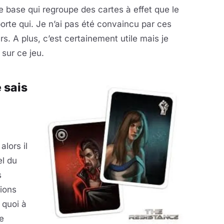
de base qui regroupe des cartes à effet que le
orte qui. Je n’ai pas été convaincu par ces
s. A plus, c’est certainement utile mais je
 sur ce jeu.
e sais
lors il
el du
s
tions
 quoi à
e