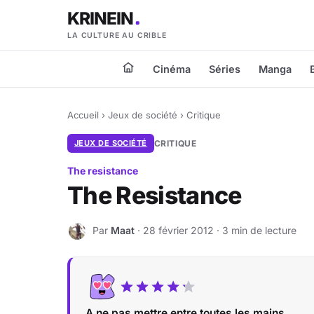
KRINEIN
LA CULTURE AU CRIBLE
Cinéma
Séries
Manga
Accueil
›
Jeux de société
›
Critique
JEUX DE SOCIÉTÉ
CRITIQUE
The resistance
The Resistance
Par
Maat
· 28 février 2012 · 3 min de lecture
M
A ne pas mettre entre toutes les mains