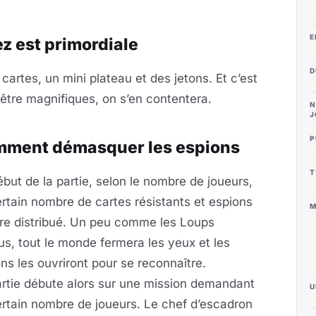
E
ez est primordiale
D
s cartes, un mini plateau et des jetons. Et c’est
être magnifiques, on s’en contentera.
N
J
P
ment démasquer les espions
T
but de la partie, selon le nombre de joueurs,
rtain nombre de cartes résistants et espions
M
tre distribué. Un peu comme les Loups
s, tout le monde fermera les yeux et les
ns les ouvriront pour se reconnaître.
rtie débute alors sur une mission demandant
U
rtain nombre de joueurs. Le chef d’escadron