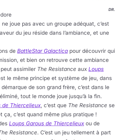
DR.
adore
on ne joue pas avec un groupe adéquat, c’est
saveur du jeu réside dans l’ambiance, et une
ions de
BattleStar Galactica
pour découvrir qui
te mission, et bien on retrouve cette ambiance
 peut assimiler
The Resistance
aux
Loups
est le même principe et système de jeu, dans
 démarque de son grand frère, c’est dans le
liminé, tout le monde joue jusqu’à la fin.
 de Thiercelieux
, c’est que
The Resistance
se
 et ça, c’est quand même plus pratique !
 des
Loups Garous de Thiercelieux
ou de
The Resistance
. C’est un jeu tellement à part