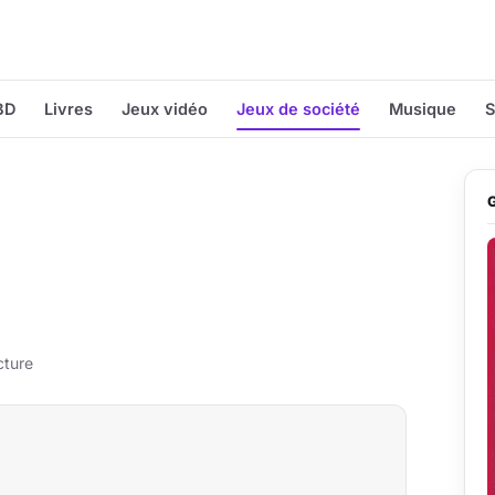
BD
Livres
Jeux vidéo
Jeux de société
Musique
S
cture