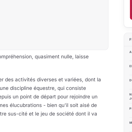
F
A
compréhension, quasiment nulle, laisse
E
r des activités diverses et variées, dont la
D
ne discipline équestre, qui consiste
N
puis un point de départ pour rejoindre un
J
mes élucubrations - bien qu'il soit aisé de
P
e sus-cité et le jeu de société dont il va
M