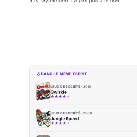
ans,
Gymkhana
n'a pas pris une ride.
DANS LE MÊME ESPRIT
JEUX DE SOCIÉTÉ
2010
Qwirkle
JEUX DE SOCIÉTÉ
2006
Jungle Speed