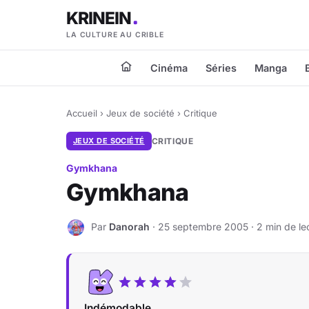
KRINEIN
LA CULTURE AU CRIBLE
Cinéma
Séries
Manga
Accueil
›
Jeux de société
›
Critique
JEUX DE SOCIÉTÉ
CRITIQUE
Gymkhana
Gymkhana
Par
Danorah
· 25 septembre 2005 · 2 min de le
D
Indémodable